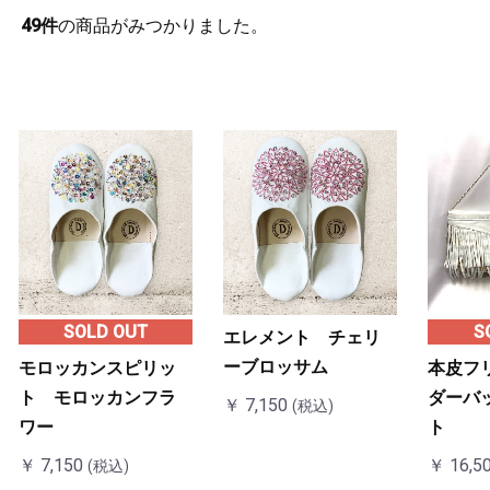
49
件
の商品がみつかりました。
SOLD OUT
S
エレメント チェリ
ーブロッサム
モロッカンスピリッ
本皮フ
ト モロッカンフラ
ダーバ
￥ 7,150
(税込)
ワー
ト
￥ 7,150
￥ 16,5
(税込)