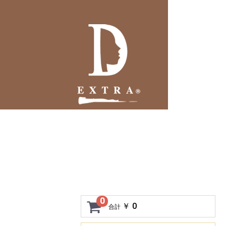
0
￥ 0
合計