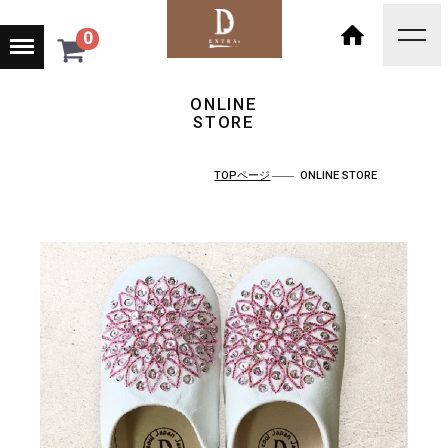
Menu
0
toggl
navig
HOME
ONLINE
STORE
TOPページ
ONLINE STORE