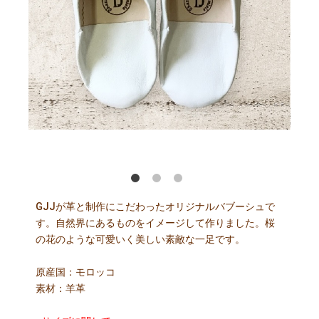
・ナチュラルⓇ
協会
GJJが革と制作にこだわったオリジナルバブーシュで
す。自然界にあるものをイメージして作りました。桜
の花のような可愛いく美しい素敵な一足です。
原産国：モロッコ
素材：羊革