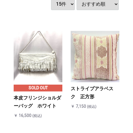
・ナチュラルⓇ
協会
SOLD OUT
ストライプアラベス
ク 正方形
本皮フリンジショルダ
ーバッグ ホワイト
￥ 7,150
(税込)
￥ 16,500
(税込)