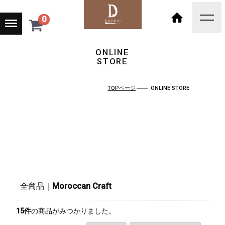
Menu
0
toggl
navig
HOME
ONLINE
STORE
TOPページ
ONLINE STORE
全商品
Moroccan Craft
15
件
の商品がみつかりました。