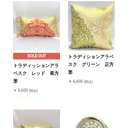
・ナチュラルⓇ
協会
SOLD OUT
トラディションアラベ
スク グリーン 正方
トラディッションアラ
形
ベスク レッド 長方
形
￥ 6,600
(税込)
￥ 6,600
(税込)