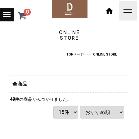
Menu
0
toggl
navig
HOME
ONLINE
STORE
TOPページ
ONLINE STORE
全商品
49
件
の商品がみつかりました。