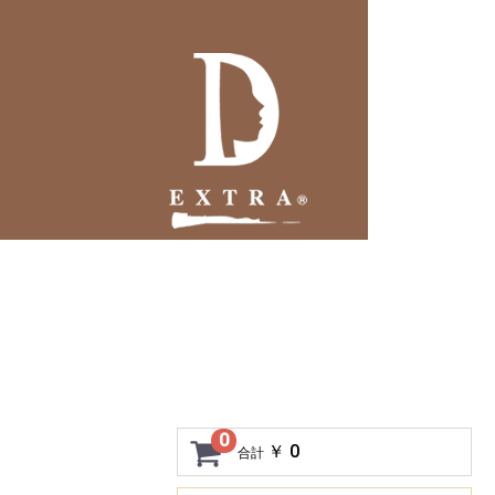
0
￥ 0
合計