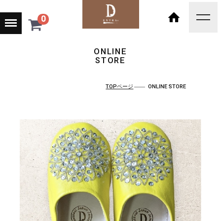
Menu
0
toggl
navig
HOME
ONLINE
STORE
TOPページ
ONLINE STORE