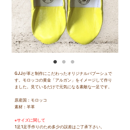
・ナチュラルⓇ
協会
GJJが革と制作にこだわったオリジナルバブーシュで
す。モロッコの黄金「アルガン」をイメージして作り
ました。見ているだけで元気になる素敵な一足です。
原産国：モロッコ
素材：羊革
※サイズに関して
1足1足手作りのため多少の誤差はご了承下さい。