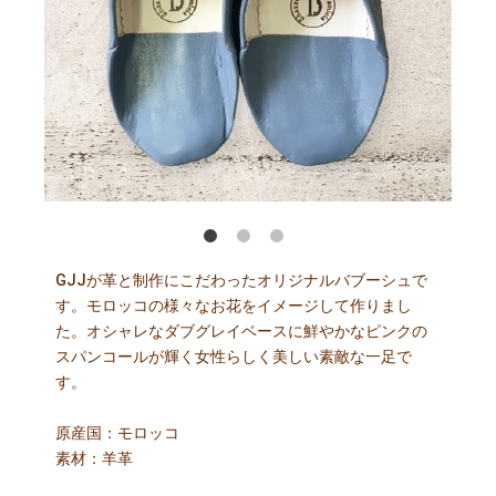
・ナチュラルⓇ
協会
GJJが革と制作にこだわったオリジナルバブーシュで
す。モロッコの様々なお花をイメージして作りまし
た。オシャレなダブグレイベースに鮮やかなピンクの
スパンコールが輝く女性らしく美しい素敵な一足で
す。
原産国：モロッコ
素材：羊革