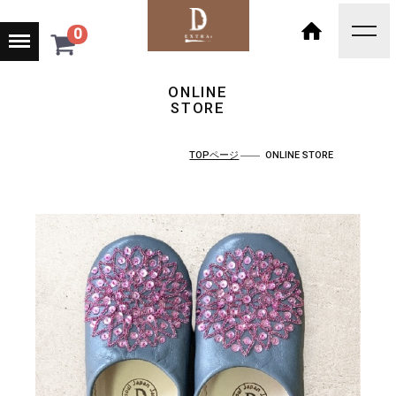
Menu
0
toggl
navig
HOME
ONLINE
STORE
TOPページ
ONLINE STORE