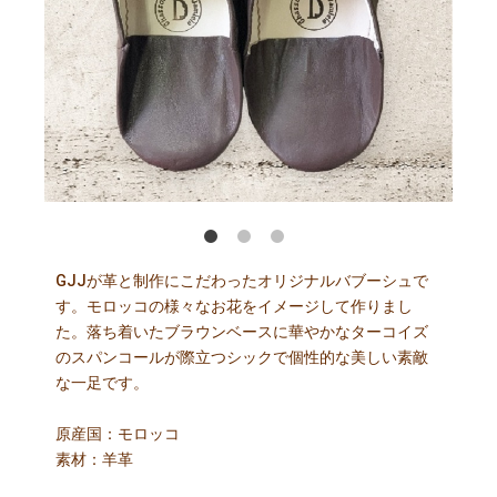
・ナチュラルⓇ
協会
GJJが革と制作にこだわったオリジナルバブーシュで
す。モロッコの様々なお花をイメージして作りまし
た。落ち着いたブラウンベースに華やかなターコイズ
のスパンコールが際立つシックで個性的な美しい素敵
な一足です。
原産国：モロッコ
素材：羊革