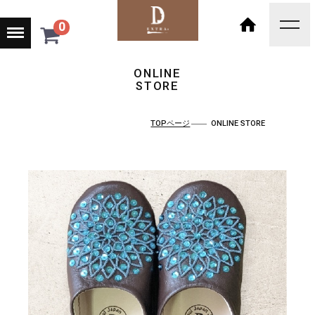
Menu
0
toggl
navig
HOME
ONLINE
STORE
TOPページ
ONLINE STORE