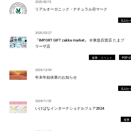
2025/05/15
リアルオーガニック・ナチュラルⓇマーク
GJJ
2025/02/27
『IMPORT GIFT zakka market』 ＠東急百貨店 たまプ
ラーザ店
催事・イベント
POP-
2024/12/09
年末年始休業のお知らせ
GJJ
2024/11/25
いけばなインターナショナルフェア2024
催事