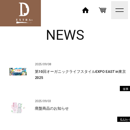
toggl
navig
HOME
SHOP
NEWS
2025/09/08
第10回オーガニックライフスタイルEXPO EAST in東京
2025
催事
2025/09/03
廃盤商品のお知らせ
GJJ