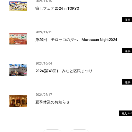
2024/11/15
癒しフェア2024 in TOKYO
催事
2024/11/11
第20回 モロッコの夕べ Moroccan Night2024
催事
2024/10/04
2024(第43回) みなと区民まつり
催事
2024/07/17
夏季休業のお知らせ
GJJ