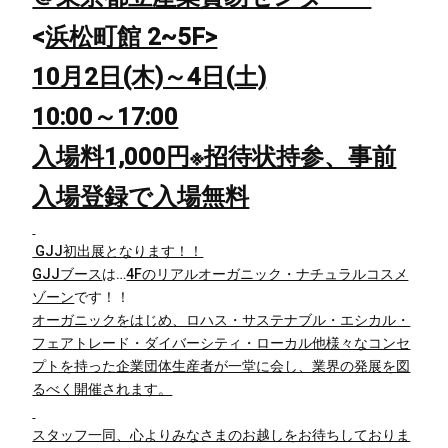
<
浜松町館 2~5F>
10月2日(木)～4日(土)
10:00～17:00
入場料1,000円※招待状持参、事前
入場登録で入場無料
GJJ初出展となります！！
GJJブース
は…
4Fのリアルオーガニック・ナチュラルコスメ
ゾーン
です！！
オーガニックをはじめ、ロハス・サステナブル・エシカル・
フェアトレード・ダイバーシティ・ローカル他様々なコンセ
プトを持った企業団体生産者が一堂に会し、業界の発展を図
るべく開催されます。
スタッフ一同、心よりみなさまのお越しをお待ちしておりま