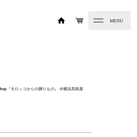
toggle
navigation
HOME
SHOP
 shop『モロッコからの贈りもの』 ＠横浜髙島屋